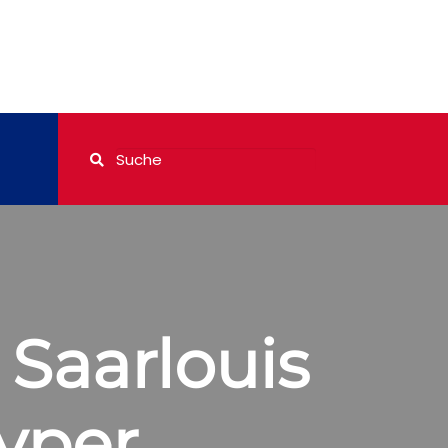
 Saarlouis
yper,