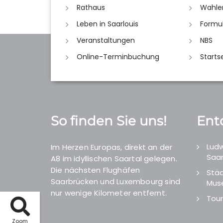
Rathaus
Wahle
Leben in Saarlouis
Formu
Veranstaltungen
NBS
Online-Terminbuchung
Starts
So finden Sie uns!
Ent
Ludw
Im Herzen Europas, direkt an der
Saar
A8 im idyllischen Saartal gelegen.
Die nächsten Flughäfen
Städ
Saarbrücken und Luxembourg sind
Mus
nur wenige Kilometer entfernt.
Tour
Zoom