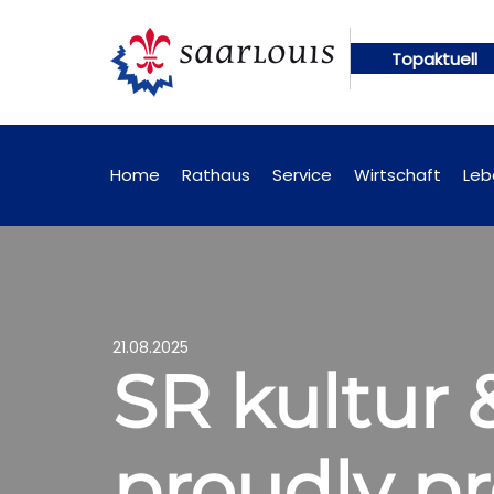
Topaktuell
ungen künftig online abrufbar
Öffentliche Bekan
Home
Rathaus
Service
Wirtschaft
Leb
21.08.2025
SR kultur 
proudly pr