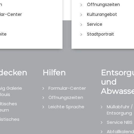
n
Öffnungszeiten
lar-Center
Kulturangebot
Service
eite
Stadtportrait
decken
Hilfen
Entsorg
und
ig Galerie
Formular-Center
Abwasse
louis
Öffnungszeiten
tisches
Leichte Sprache
Müllabfuhr /
eum
Entsorgung
istisches
Service NBS
Abfallkalend