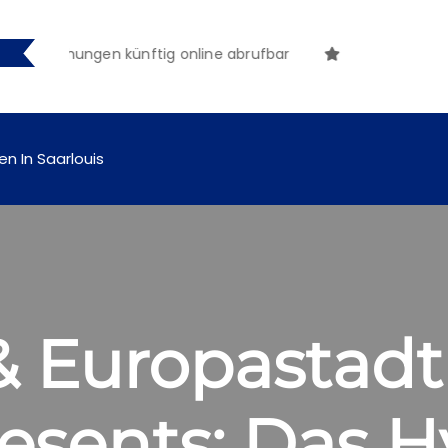
ntmachungen künftig online abrufbar
en In Saarlouis
& Europastadt
esents: Das H