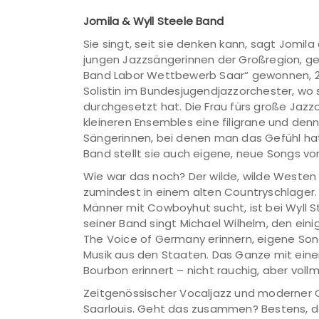
Jomila & Wyll Steele Band
Sie singt, seit sie denken kann, sagt Jomila 
jungen Jazzsängerinnen der Großregion, gek
Band Labor Wettbewerb Saar“ gewonnen, 202
Solistin im Bundesjugendjazzorchester, wo 
durchgesetzt hat. Die Frau fürs große Jazzor
kleineren Ensembles eine filigrane und denn
Sängerinnen, bei denen man das Gefühl hat,
Band stellt sie auch eigene, neue Songs vor
Wie war das noch? Der wilde, wilde Westen 
zumindest in einem alten Countryschlager.
Männer mit Cowboyhut sucht, ist bei Wyll 
seiner Band singt Michael Wilhelm, den einig
The Voice of Germany erinnern, eigene So
Musik aus den Staaten. Das Ganze mit eine
Bourbon erinnert – nicht rauchig, aber voll
Zeitgenössischer Vocaljazz und moderner C
Saarlouis. Geht das zusammen? Bestens, 