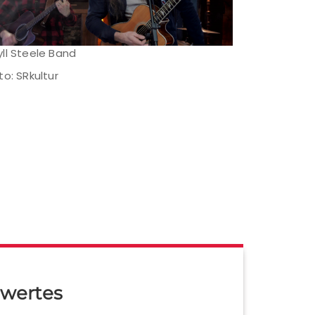
ll Steele Band
to: SRkultur
wertes