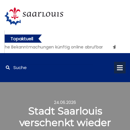
Topaktuell
iche Bekanntmachungen künftig online abrufbar
24.06.2026
Stadt Saarlouis
verschenkt wieder