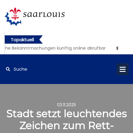
Topaktuell
iche Bekanntmachungen künftig online abrufbar
03.11.2025
Stadt setzt leuchtendes
Zeichen zum Rett-