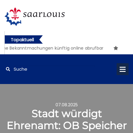
Topaktuell
che Bekanntmachungen künftig online abrufbar
07.08.2025
Stadt würdigt
Ehrenamt: OB Speicher