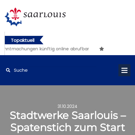
Topaktuell
ntmachungen künftig online abrufbar
31.10.2024
Stadtwerke Saarlouis –
Spatenstich zum Start