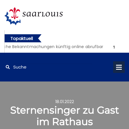
Topaktuell
iche Bekanntmachungen künftig online abrufbar
18.01.2022
Sternensinger zu Gast
im Rathaus