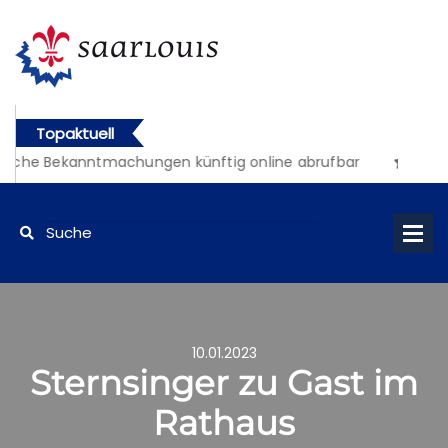
Topaktuell
liche Bekanntmachungen künftig online abrufbar
10.01.2023
Sternsinger zu Gast im
Rathaus