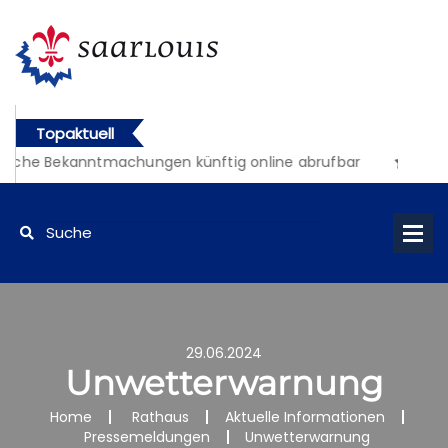
Topaktuell
liche Bekanntmachungen künftig online abrufbar
29.06.2024
Unwetterwarnung
Home
Rathaus
Aktuelle Informationen
Pressemeldungen
Unwetterwarnung