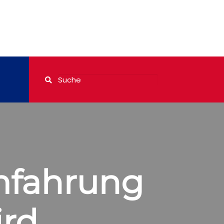
mfahrung
ird