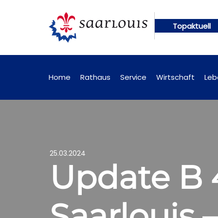
Topaktuell
en künftig online abrufbar
Öffentliche Bekanntm
Home
Rathaus
Service
Wirtschaft
Leb
25.03.2024
Update B 
Saarlouis 