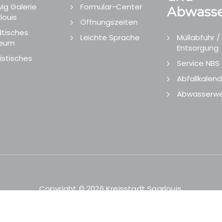
ig Galerie
Formular-Center
Abwasse
louis
Öffnungszeiten
tisches
Leichte Sprache
Müllabfuhr /
eum
Entsorgung
istisches
Service NBS
Abfallkalend
Abwasserwe
Copyright © 2026 Kreisstadt Saarlouis.
Designed and Developed by
echtgut
/
Site Point
.