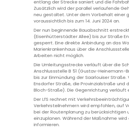
entlang der Strecke saniert und die Fahrba
Zusätzlich wird der parallel verlaufende G
neu gestaltet. Unter dem Vorbehalt einer 
voraussichtlich bis zum 14. Juni 2024 an.
Der nun beginnende Bauabschnitt erstreckt
(Eisenhütterstädter Allee) bis zur Straße 
gesperrt. Eine direkte Anbindung an das 
Marienkrankenhaus über die Anschlussstelle
Arbeiten nicht möglich.
Die Umleitungsstrecke verläuft über die S
Anschlussstelle B 51 (Gustav-Heinemann-Brü
bis zur Einmündung der Saarlouiser Straße. 
Ensdorfer Straße, die Provinzialstraße und d
Bloch-Straße). Die Gegenrichtung verläuf
Der LfS rechnet mit Verkehrsbeeinträchtig
Verkehrsteilnehmern wird empfohlen, auf 
bei der Routenplanung zu berücksichtigen 
einzuplanen. Während der Maßnahme wird de
informieren.