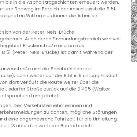
hn bis in die Asphalttragschichten erneuert werden.
eh- und Radweg im Bereich der Anschlussstelle B 51
geeigneten Witterung dauern die Arbeiten
 sich von der Peter-Neis-Brücke
Engelsbruch. Auch deren Einmündungsbereich wird voll
Wohngebiet Brückenstraße und an das
 B 51 (Peter-Neis-Brücke) ist damit während der
chanzenstraße und die Bahnhofsallee zur
cke), dann weiter auf der B 51 in Richtung Ensdorf
Von dort verläuft die Route weiter über die
ie Lisdorfer Straße zurück auf die B 405 (Walter-
t entsprechend umgekehrt.
ungen. Den Verkehrsteilnehmerinnen und
Verkehrsmeldungen zu achten, mögliche Störungen
und eine angemessene Fahrtzeit für die Umleitung
r LfS über den weiteren Baufortschritt