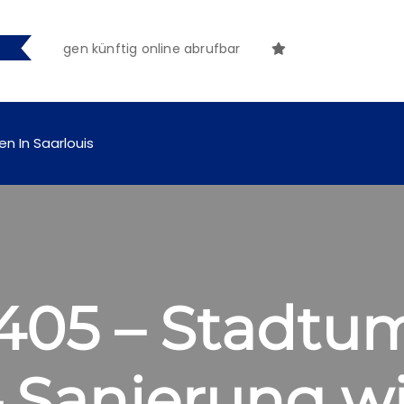
achungen künftig online abrufbar
en In Saarlouis
405 – Stadtu
– Sanierung w