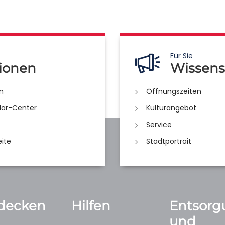
Für Sie
ionen
Wissens
n
Öffnungszeiten
lar-Center
Kulturangebot
Service
eite
Stadtportrait
decken
Hilfen
Entsorg
und