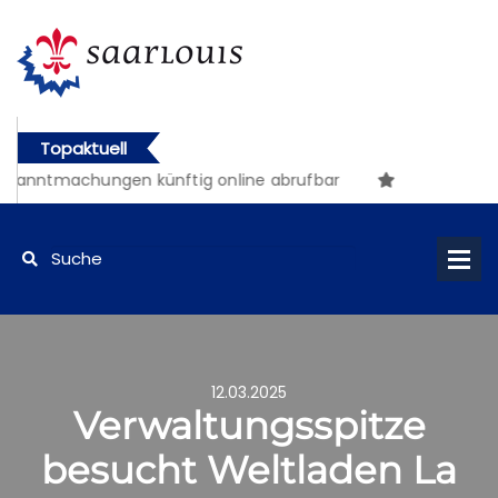
Topaktuell
anntmachungen künftig online abrufbar
12.03.2025
Verwaltungsspitze
besucht Weltladen La