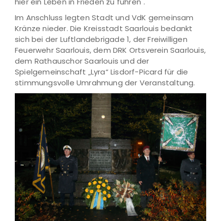
hier ein Leben in Frieden zu führen".
Im Anschluss legten Stadt und VdK gemeinsam
Kränze nieder. Die Kreisstadt Saarlouis bedankt
sich bei der Luftlandebrigade 1, der Freiwilligen
Feuerwehr Saarlouis, dem DRK Ortsverein Saarlouis,
dem Rathauschor Saarlouis und der
Spielgemeinschaft „Lyra“ Lisdorf-Picard für die
stimmungsvolle Umrahmung der Veranstaltung.