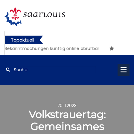
Topaktuell
kanntmachungen künftig online abrufbar
20.11.2023
Volkstrauertag:
Gemeinsames