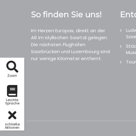
So finden Sie uns!
Ent
Ludw
Im Herzen Europas, direkt an der
Saar
A8 im idyllischen Saartal gelegen.
Die nächsten Flughäfen
Städ
Saarbrücken und Luxembourg sind
Mus
nur wenige Kilometer entfernt.
Tour
Zoom
Leichte
Sprache
schließe
Aktionen