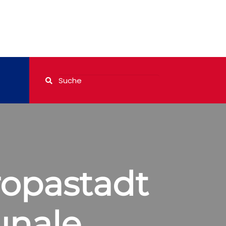
ropastadt
unale