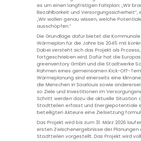
es um einen langfristigen Fahrplan: „Wir bra
Bezahlbarkeit und Versorgungssicherheit“, 
„Wir wollen genau wissen, welche Potentiale
ausschöpfen.“
Die Grundlage dafür bietet die Kommunale W
Wärmeplan für die Jahre bis 2045 mit konk
Dabei versteht sich das Projekt als Prozess
fortgeschrieben wird. Dafür hat die Europ
greenventory GmbH und die Stadtwerke Saarl
Rahmen eines gemeinsamen Kick-Off-Termi
Wärmeplanung sind einerseits eine kliman
die Menschen in Saarlouis sowie anderersei
so Ziele und Investitionen im Versorgungsne
Schritt werden dazu die aktuelle Situation 
Stadtteilen erfasst und Energiepotentiale e
beteiligten Akteure eine Zielsetzung formu
Das Projekt wird bis zum 31. März 2026 lau
ersten Zwischenergebnisse der Planungen d
Stadtteilen vorgestellt. Das Projekt wird v