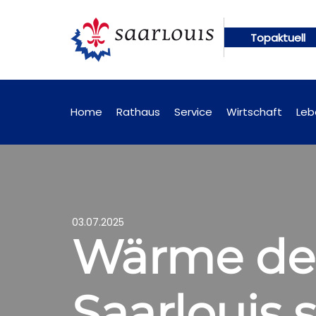
Topaktuell
gen künftig online abrufbar
Öffentliche Bekannt
Home
Rathaus
Service
Wirtschaft
Leb
03.07.2025
Wärme der
Saarlouis