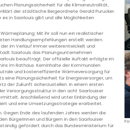
uchen Planungssicherheit für die Klimaneutralität,
erklärt der städtische Beigeordnete Gerald Purucker.
 es in Saarlouis gibt und alle Möglichkeiten
ärmeplanung: Mit ihr soll nun ein realistischer
reten Handlungsempfehlungen erstellt werden.
, der im Verlauf immer weiterentwickelt und
astadt Saarlouis das Planungsunternehmen
ouis beauftragt. Der offizielle Auftakt erfolgte im
ns im Rathaus. Kerninhalte der Kommunalen
eutrale und kosteneffiziente Wärmeversorgung für
ts eine Planungssicherheit für Energieversorger, um
tz der Zukunft sicherzustellen. In einem ersten
der Versorgungsstruktur in den acht Saarlouiser
rmittelt. Anschließend wird unter Einbindung der
liert und eine Umsetzungsstrategie erarbeitet.
fen. Gegen Ende des laufenden Jahres werden die
en Bürgerinnen und Bürgern in den Saarlouiser
Fo
ollständig gefördert durch das Bundesministerium für