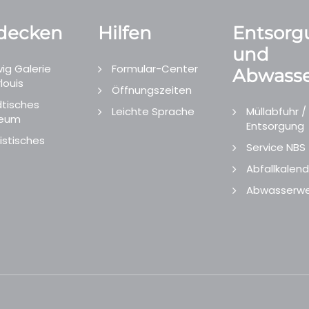
decken
Hilfen
Entsorg
und
ig Galerie
Formular-Center
Abwasse
louis
Öffnungszeiten
tisches
Leichte Sprache
Müllabfuhr /
eum
Entsorgung
istisches
Service NBS
Abfallkalend
Abwasserwe