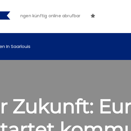
machungen künftig online abrufbar
en In Saarlouis
 Zukunft: Eu
 startet komm