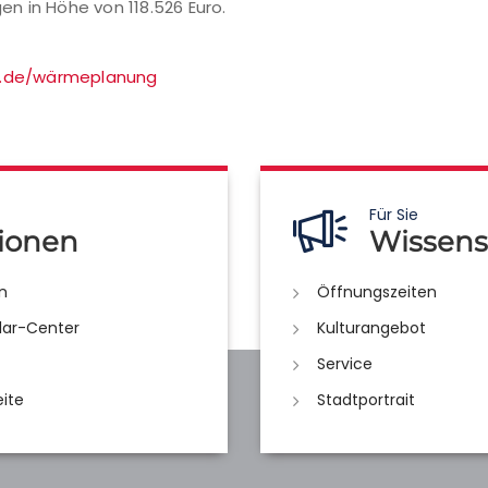
n in Höhe von 118.526 Euro.
s.de/wärmeplanung
Für Sie
ionen
Wissens
n
Öffnungszeiten
lar-Center
Kulturangebot
Service
eite
Stadtportrait