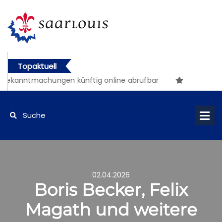
Topaktuell
Bekanntmachungen künftig online abrufbar
02.04.2026
Boris Becker, Felix
Magath und weitere