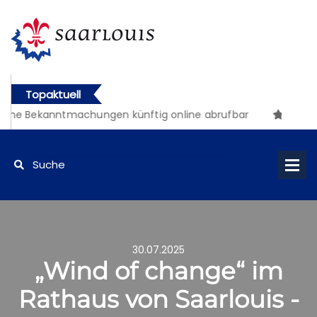
Topaktuell
che Bekanntmachungen künftig online abrufbar
30.07.2025
„Wind of change“ im
Rathaus von Saarlouis -