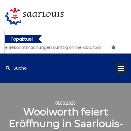
Topaktuell
e Bekanntmachungen künftig online abrufbar
01.08.2025
Woolworth feiert
Eröffnung in Saarlouis-