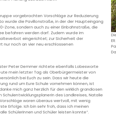
ktgruppe vorgebrachten Vorschläge zur Reduzierung
So wurde die Pavillonstraße, in der der Haupteingang
-30-Zone, sondern auch zu einer Einbahnstraße, die
llee befahren werden darf. Zudem wurde im
Di
lteverbot eingerichtet; zur Sicherheit der
El
rt nur noch an vier neu erschlossenen
Pa
Da
ster Peter Demmer richtete ebenfalls Lobesworte
eute mein letzter Tag als Oberbürgermeister von
 persönlich bei Euch zu sein. Dass wir heute die
hrung rund um Eure Schule vornehmen können, ist
edanke mich ganz herzlich für den wirklich grandiosen
en Schulentwicklungsplanerin des Landkreises, Natalie
d Vorschläge waren überaus wertvoll, mit wenig
e Erfolge. Ich bin sehr froh, dass ich meinen
alle Schülerinnen und Schüler leisten konnte“.