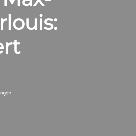
louis:
rt
ungen