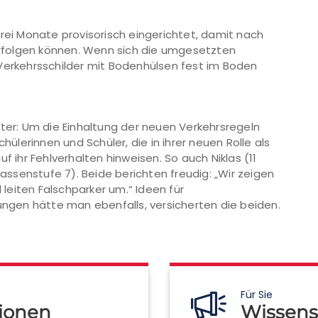
drei Monate provisorisch eingerichtet, damit nach
rfolgen können. Wenn sich die umgesetzten
rkehrsschilder mit Bodenhülsen fest im Boden
iter: Um die Einhaltung der neuen Verkehrsregeln
lerinnen und Schüler, die in ihrer neuen Rolle als
f ihr Fehlverhalten hinweisen. So auch Niklas (11
lassenstufe 7). Beide berichten freudig: „Wir zeigen
d leiten Falschparker um.“ Ideen für
gen hätte man ebenfalls, versicherten die beiden.
Für Sie
ionen
Wissens