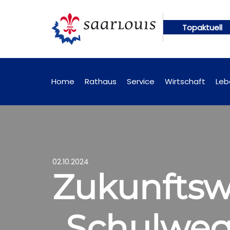
Topaktuell
ftig online abrufbar
Öffentliche Bekanntmachung
Home
Rathaus
Service
Wirtschaft
Leb
02.10.2024
Zukunftsw
„Schulwe