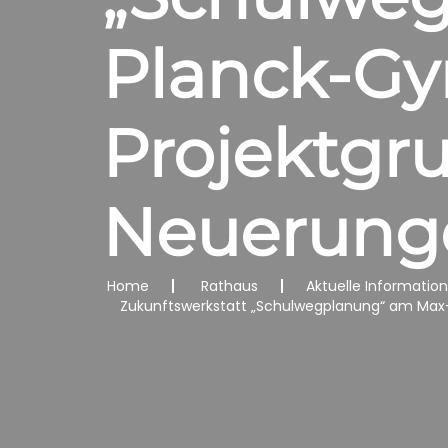
Planck-Gy
Projektgru
Neuerung
Home
Rathaus
Aktuelle Informatio
Zukunftswerkstatt „Schulwegplanung“ am Max-