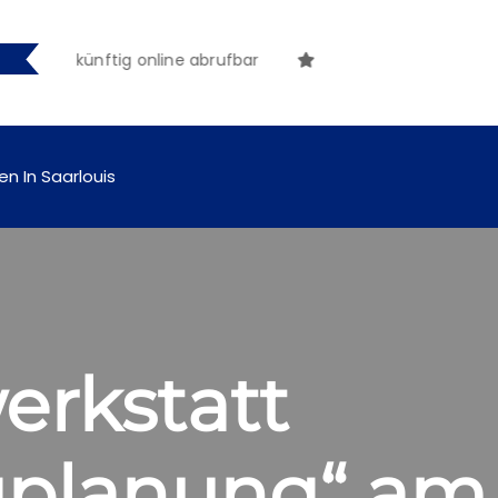
en künftig online abrufbar
en In Saarlouis
erkstatt
gplanung“ am