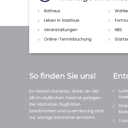
Rathaus
Wahle
Leben in Saarlouis
Formu
Veranstaltungen
NBS
Online-Terminbuchung
Starts
So finden Sie uns!
Ent
Ludw
Im Herzen Europas, direkt an der
Saar
A8 im idyllischen Saartal gelegen.
Die nächsten Flughäfen
Städ
Saarbrücken und Luxembourg sind
Mus
nur wenige Kilometer entfernt.
Tour