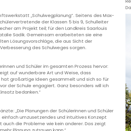
Re
Da
unftswerkstatt „Schulwegplanung“. Seitens des Max-
ülervertretende der Klassen 5 bis 9, Schulleiter
echer am Projekt teil; für den Landkreis Saarlouis
Natalie Sadik. Gemeinsam erarbeiteten sie eine
lten Lösungsvorschläge, die aus Sicht der
he Verbesserung des Schulweges sorgen.
ülerinnen und Schüler im gesamten Prozess hervor:
zeigt auf wunderbare Art und Weise, dass
pe hat großartige Ideen gesammelt und sich so für
vor der Schule engagiert. Ganz besonders will ich
 Einsatz bedanken.“
gänzte: „Die Planungen der Schülerinnen und Schüler
n einfach umzusetzendes und intuitives Konzept
it auch die Probleme wie kein anderer. Das zeigt
mehr Planung zutrauen kann.“