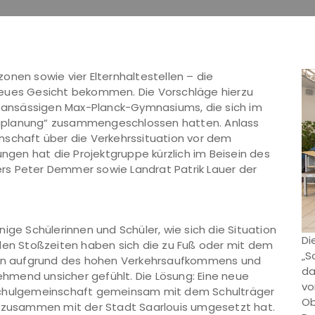
onen sowie vier Elternhaltestellen – die
n neues Gesicht bekommen. Die Vorschläge hierzu
rt ansässigen Max-Planck-Gymnasiums, die sich im
gplanung“ zusammengeschlossen hatten. Anlass
nschaft über die Verkehrssituation vor dem
en hat die Projektgruppe kürzlich im Beisein des
rs Peter Demmer sowie Landrat Patrik Lauer der
ige Schülerinnen und Schüler, wie sich die Situation
Di
 den Stoßzeiten haben sich die zu Fuß oder mit dem
„S
n aufgrund des hohen Verkehrsaufkommens und
da
nehmend unsicher gefühlt. Die Lösung: Eine neue
vo
 Schulgemeinschaft gemeinsam mit dem Schulträger
Ob
d zusammen mit der Stadt Saarlouis umgesetzt hat.