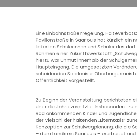
Eine Einbahnstraßenregelung, Halteverbotsz
Pavillonstraße in Saarlouis hat kürzlich ei
lieferten Schülerinnen und Schüler des do
Rahmen einer Zukunftswerkstatt „Schulwe
hierzu war Unmut innerhalb der Schulgemei
Haupteingang. Die umgesetzten Veränderung
scheidenden Saarlouiser Oberbürgermeiste
Öffentlichkeit vorgestellt.
Zu Beginn der Veranstaltung berichteten ein
über die Jahre zuspitzte: Insbesondere zu
Rad ankommenden Kinder und Jugendliche
der Vielzahl der haltenden „Elterntaxis“ zu
Konzeption zur Schulwegplanung, die die
– dem Landkreis Saarlouis – erarbeitet un