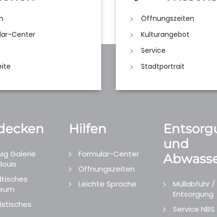
n
Öffnungszeiten
lar-Center
Kulturangebot
Service
eite
Stadtportrait
decken
Hilfen
Entsorg
und
ig Galerie
Formular-Center
Abwasse
louis
Öffnungszeiten
tisches
Leichte Sprache
Müllabfuhr /
eum
Entsorgung
istisches
Service NBS