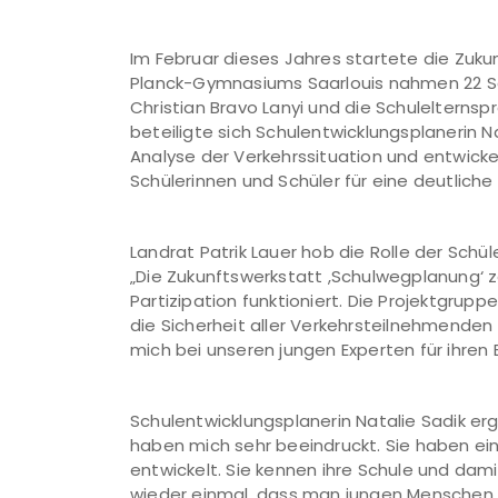
Im Februar dieses Jahres startete die Zuk
Planck-Gymnasiums Saarlouis nahmen 22 Sch
Christian Bravo Lanyi und die Schulelternspr
beteiligte sich Schulentwicklungsplanerin 
Analyse der Verkehrssituation und entwicke
Schülerinnen und Schüler für eine deutlic
Landrat Patrik Lauer hob die Rolle der Sch
„Die Zukunftswerkstatt ,Schulwegplanung‘ 
Partizipation funktioniert. Die Projektgrup
die Sicherheit aller Verkehrsteilnehmenden 
mich bei unseren jungen Experten für ihren
Schulentwicklungsplanerin Natalie Sadik er
haben mich sehr beeindruckt. Sie haben ei
entwickelt. Sie kennen ihre Schule und dam
wieder einmal, dass man jungen Menschen 