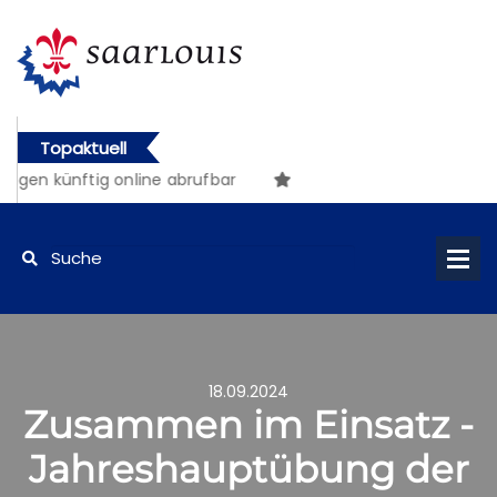
Topaktuell
ünftig online abrufbar
18.09.2024
Zusammen im Einsatz -
Jahreshauptübung der