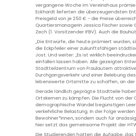
vergangene Woche im Vereinshaus prämiert.
Eckhardt lieferten die überzeugendsten Ent
Preisgeld von je 250 € - die Preise überrei
Quartiersmanagerin Jessica Fischer sowie G
Zech (1. Vorsitzender IFBV). Auch die Bauhü
„Die Entwürfe, die heute prämiert wurden, s
die Eckpfeiler einer zukunftsfähigen städti
Jost. Und weiter: „Es ist wirklich beeindruc
einfallen lassen haben. Alle gezeigten Ent
Stadtteilzentrum von Fraulautern attraktiv
Durchgangsverkehr und einer Belebung des 
lebenswerte Ortsmitte zu schaffen, an d
Gerade ländlich geprägte Stadtteile habe
Ortskernen zu kämpfen. Die Flucht von der 
demographische Wandel begünstigen Leers
verkehrliche Belastung. In der Folge werden 
Bewohner*innen, sondern auch für ansässi
hier setzt das gemeinsame Projekt der HT
Die Studierenden hatten die Aufgabe, das 