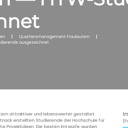
hnet
nen
Quartiersmanagement Fraulautern
udierende ausgezeichnet
I
ern attraktiver und lebenswerter gestaltet
rtnack erstellten Studierende der Hochschule für
(F
che Projektideen. Die besten Entwürfe wurden