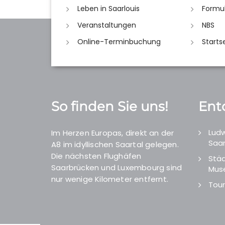
Leben in Saarlouis
Formu
Veranstaltungen
NBS
Online-Terminbuchung
Starts
So finden Sie uns!
Ent
Ludw
Im Herzen Europas, direkt an der
Saar
A8 im idyllischen Saartal gelegen.
Die nächsten Flughäfen
Städ
Saarbrücken und Luxembourg sind
Mus
nur wenige Kilometer entfernt.
Tour