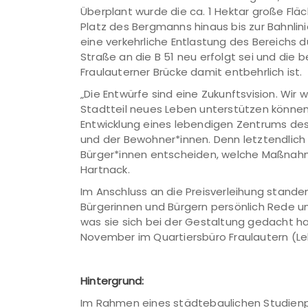
Überplant wurde die ca. 1 Hektar große Flä
Platz des Bergmanns hinaus bis zur Bahnli
eine verkehrliche Entlastung des Bereichs 
Straße an die B 51 neu erfolgt sei und die
Fraulauterner Brücke damit entbehrlich ist.
„Die Entwürfe sind eine Zukunftsvision. Wir
Stadtteil neues Leben unterstützen können“ 
Entwicklung eines lebendigen Zentrums des
und der Bewohner*innen. Denn letztendlich 
Bürger*innen entscheiden, welche Maßnahm
Hartnack.
Im Anschluss an die Preisverleihung standen
Bürgerinnen und Bürgern persönlich Rede un
was sie sich bei der Gestaltung gedacht ha
November im Quartiersbüro Fraulautern (Le
Hintergrund:
Im Rahmen eines städtebaulichen Studienpr