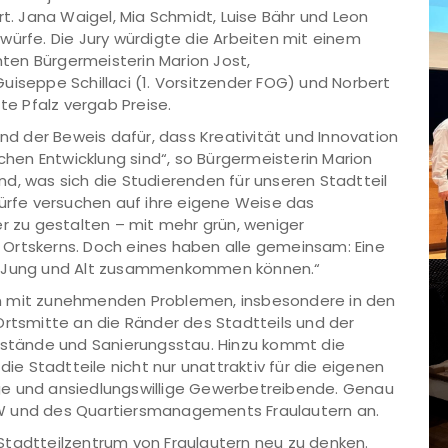
 Jana Waigel, Mia Schmidt, Luise Bähr und Leon
würfe. Die Jury würdigte die Arbeiten mit einem
chten Bürgermeisterin Marion Jost,
uiseppe Schillaci (1. Vorsitzender FOG) und Norbert
tte Pfalz vergab Preise.
ind der Beweis dafür, dass Kreativität und Innovation
schen Entwicklung sind“, so Bürgermeisterin Marion
kend, was sich die Studierenden für unseren Stadtteil
würfe versuchen auf ihre eigene Weise das
er zu gestalten – mit mehr grün, weniger
Ortskerns. Doch eines haben alle gemeinsam: Eine
er Jung und Alt zusammenkommen können.“
n mit zunehmenden Problemen, insbesondere in den
Ortsmitte an die Ränder des Stadtteils und der
tände und Sanierungsstau. Hinzu kommt die
die Stadtteile nicht nur unattraktiv für die eigenen
ge und ansiedlungswillige Gewerbetreibende. Genau
W und des Quartiersmanagements Fraulautern an.
Stadtteilzentrum von Fraulautern neu zu denken.