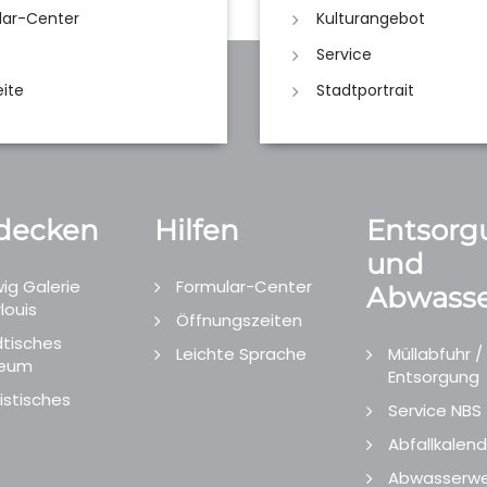
lar-Center
Kulturangebot
Service
eite
Stadtportrait
decken
Hilfen
Entsorg
und
ig Galerie
Formular-Center
Abwasse
louis
Öffnungszeiten
tisches
Leichte Sprache
Müllabfuhr /
eum
Entsorgung
istisches
Service NBS
Abfallkalend
Abwasserwe