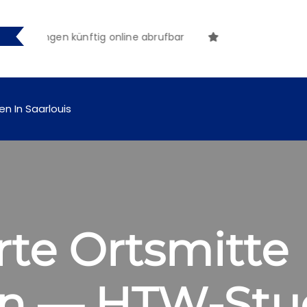
chungen künftig online abrufbar
en In Saarlouis
te Ortsmitte
rn — HTW-Stu