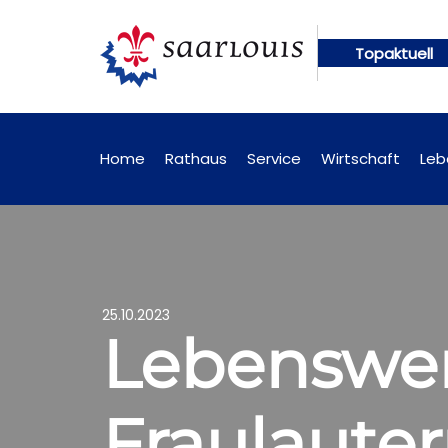
Topaktuell
n künftig online abrufbar
Öffentliche Bekanntma
Home
Rathaus
Service
Wirtschaft
Leb
25.10.2023
Lebenswer
Fraulaute