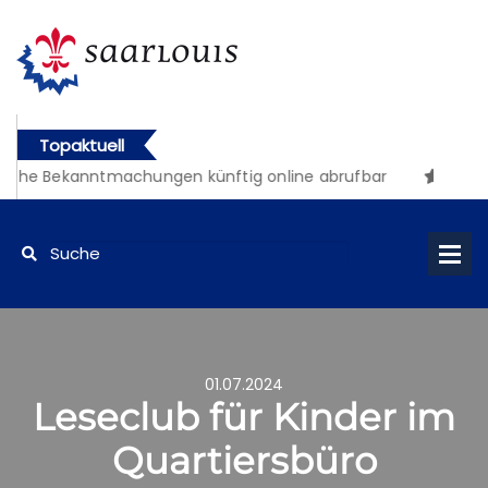
Topaktuell
iche Bekanntmachungen künftig online abrufbar
01.07.2024
Leseclub für Kinder im
Quartiersbüro