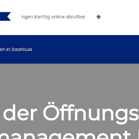
tmachungen künftig online abrufbar
en In Saarlouis
der Öffnungsz
smanagement