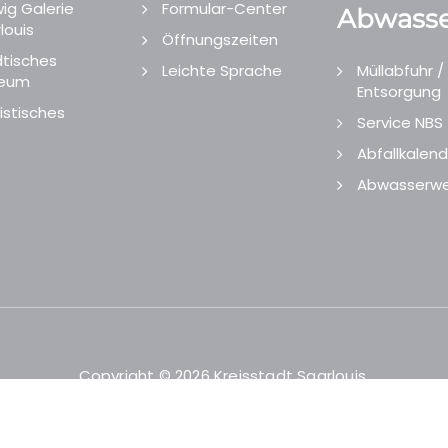
ig Galerie
Formular-Center
Abwasse
louis
Öffnungszeiten
tisches
Leichte Sprache
Müllabfuhr /
eum
Entsorgung
istisches
Service NBS
Abfallkalend
Abwasserwe
Copyright © 2026 Kreisstadt Saarlouis.
Designed and Developed by
echtgut
/
Site Point
.