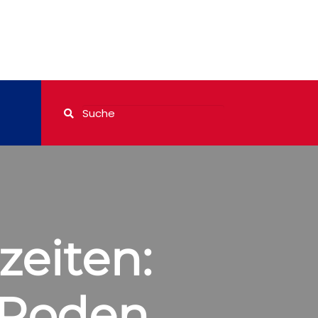
eiten:
 Roden