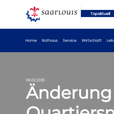
Topaktuell
ngen künftig online abrufbar
Öffentliche Bekann
Home
Rathaus
Service
Wirtschaft
Leb
06.02.2025
Änderung 
Quartier