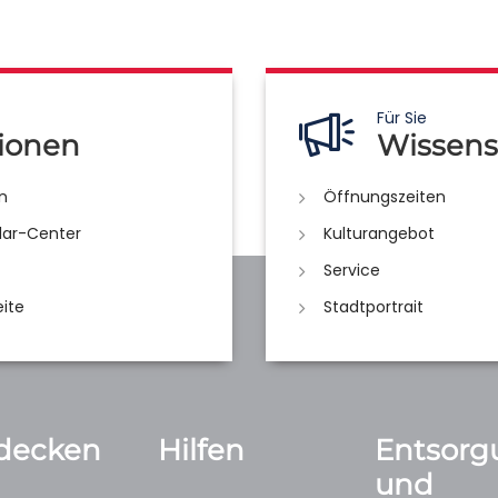
Für Sie
ionen
Wissens
n
Öffnungszeiten
lar-Center
Kulturangebot
Service
eite
Stadtportrait
decken
Hilfen
Entsorg
und