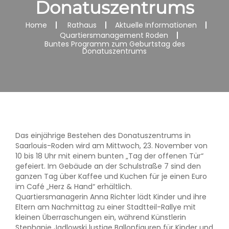
Donatuszentrums
Home
Rathaus
Aktuelle Informationen
Quartiersmanagement Roden
Buntes Programm zum Geburtstag des
Donatuszentrums
Das einjährige Bestehen des Donatuszentrums in
Saarlouis-Roden wird am Mittwoch, 23. November von
10 bis 18 Uhr mit einem bunten „Tag der offenen Tür“
gefeiert. Im Gebäude an der Schulstraße 7 sind den
ganzen Tag über Kaffee und Kuchen für je einen Euro
im Café „Herz & Hand“ erhältlich.
Quartiersmanagerin Anna Richter lädt Kinder und ihre
Eltern am Nachmittag zu einer Stadtteil-Rallye mit
kleinen Überraschungen ein, während
Künstlerin
Stephanie Jadlowski lustige Ballonfiguren für Kinder und