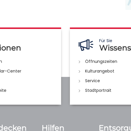
Für Sie
ionen
Wissens
n
Öffnungszeiten
lar-Center
Kulturangebot
Service
eite
Stadtportrait
decken
Hilfen
Entsorg