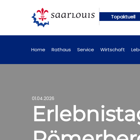
Topaktuell
 künftig online abrufbar
Öffentliche Bekanntmac
Home
Rathaus
Service
Wirtschaft
Leb
01.04.2026
Erlebnist
Römerberg