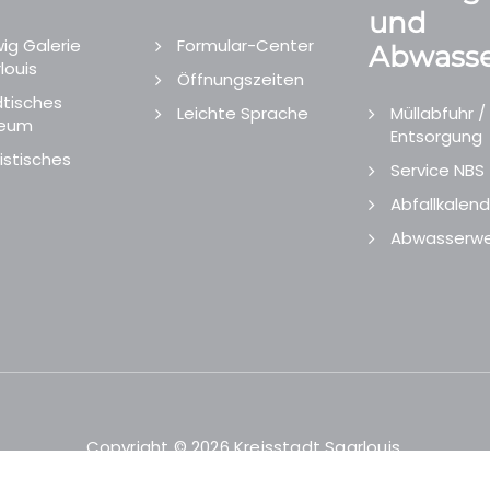
und
ig Galerie
Formular-Center
Abwasse
louis
Öffnungszeiten
tisches
Leichte Sprache
Müllabfuhr /
eum
Entsorgung
istisches
Service NBS
Abfallkalend
Abwasserwe
Copyright © 2026 Kreisstadt Saarlouis.
Designed and Developed by
echtgut
/
Site Point
.