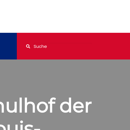
hulhof der
uis-