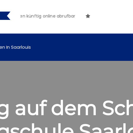
hungen künftig online abrufbar
en In Saarlouis
ag auf dem Sc
schule Saarlo