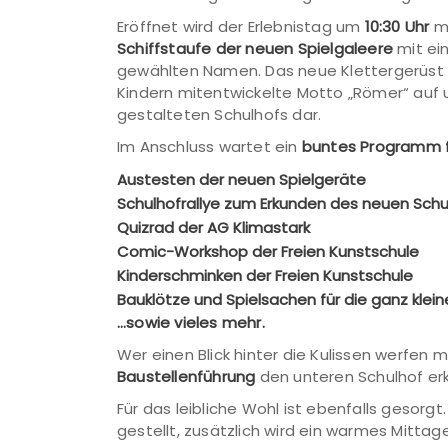
Eröffnet wird der Erlebnistag um
10:30 Uhr
mi
Schiffstaufe der neuen Spielgaleere
mit ei
gewählten Namen. Das neue Klettergerüst i
Kindern mitentwickelte Motto „Römer“ auf u
gestalteten Schulhofs dar.
Im Anschluss wartet ein
buntes Programm fü
Austesten der neuen Spielgeräte
Schulhofrallye zum Erkunden des neuen Schu
Quizrad der AG Klimastark
Comic-Workshop der Freien Kunstschule
Kinderschminken der Freien Kunstschule
Bauklötze und Spielsachen für die ganz klei
…sowie vieles mehr.
Wer einen Blick hinter die Kulissen werfen
Baustellenführung
den unteren Schulhof erk
Für das leibliche Wohl ist ebenfalls gesor
gestellt, zusätzlich wird ein warmes Mitta