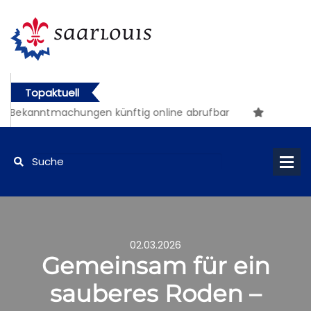
Topaktuell
e Bekanntmachungen künftig online abrufbar
02.03.2026
Gemeinsam für ein
sauberes Roden –