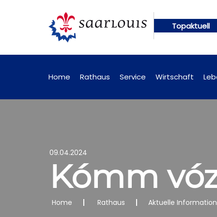
Topaktuell
ngen künftig online abrufbar
Öffentliche Bekann
Home
Rathaus
Service
Wirtschaft
Leb
09.04.2024
Kómm vóz
Home
Rathaus
Aktuelle Informatio