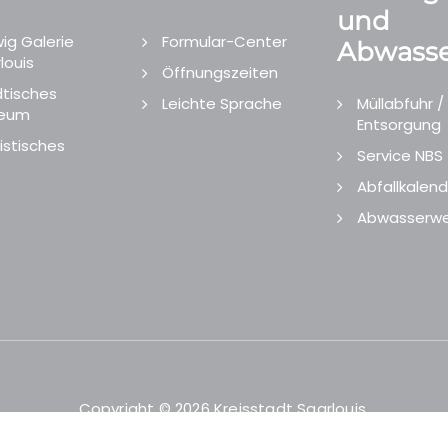
und
ig Galerie
Formular-Center
Abwasse
louis
Öffnungszeiten
tisches
Leichte Sprache
Müllabfuhr /
eum
Entsorgung
istisches
Service NBS
Abfallkalend
Abwasserwe
Copyright © 2026 Kreisstadt Saarlouis.
Designed and Developed by
echtgut
/
Site Point
.