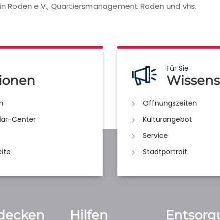
n Roden e.V., Quartiersmanagement Roden und vhs.
Für Sie
ionen
Wissens
n
Öffnungszeiten
lar-Center
Kulturangebot
Service
eite
Stadtportrait
decken
Hilfen
Entsorg