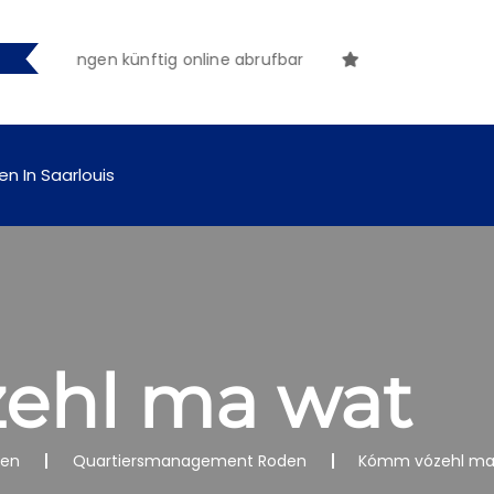
tmachungen künftig online abrufbar
en In Saarlouis
ehl ma wat
nen
Quartiersmanagement Roden
Kómm vózehl ma