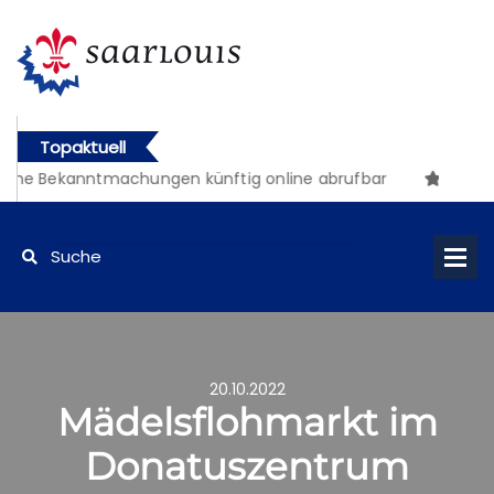
Topaktuell
he Bekanntmachungen künftig online abrufbar
20.10.2022
Mädelsflohmarkt im
Donatuszentrum