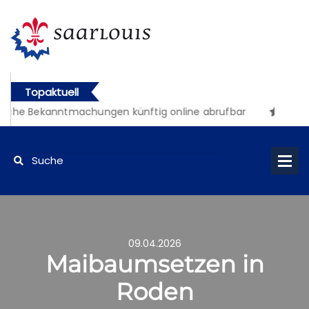
Topaktuell
iche Bekanntmachungen künftig online abrufbar
09.04.2026
Maibaumsetzen in
Roden