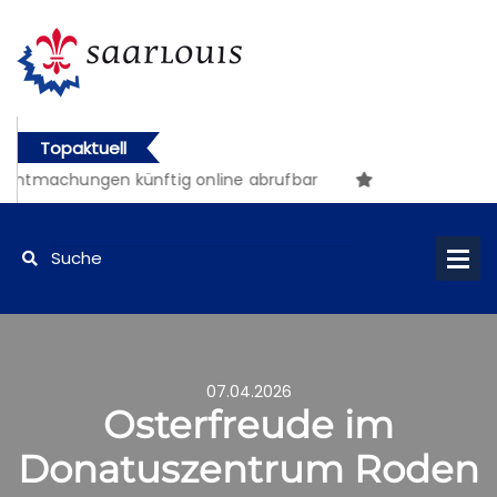
Topaktuell
tmachungen künftig online abrufbar
07.04.2026
Osterfreude im
Donatuszentrum Roden