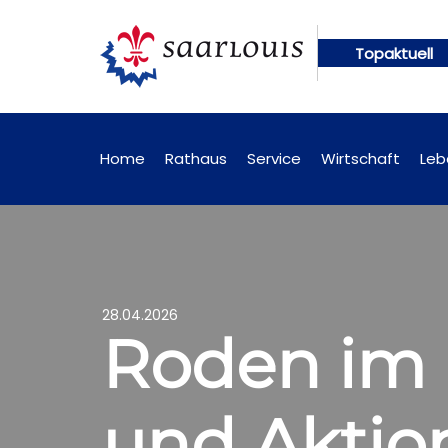
Topaktuell
en künftig online abrufbar
Öffentliche Bekanntm
Home
Rathaus
Service
Wirtschaft
Leb
28.04.2026
Roden im 
und Aktion