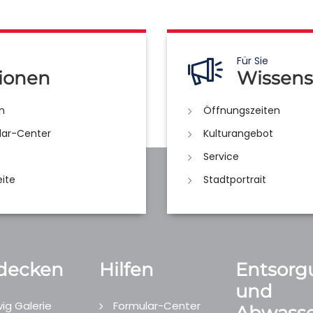
Für Sie
ionen
Wissens
n
Öffnungszeiten
lar-Center
Kulturangebot
Service
eite
Stadtportrait
decken
Hilfen
Entsorg
und
ig Galerie
Formular-Center