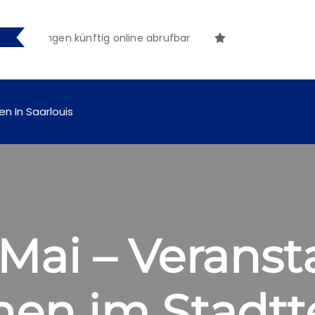
achungen künftig online abrufbar
en In Saarlouis
Mai – Veranst
en im Stadtte