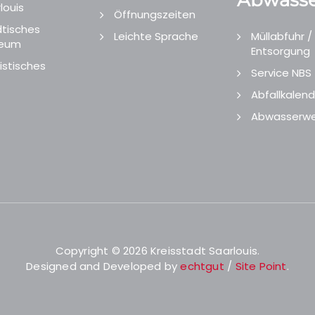
Abwasse
louis
Öffnungszeiten
tisches
Leichte Sprache
Müllabfuhr /
eum
Entsorgung
istisches
Service NBS
Abfallkalend
Abwasserwe
Copyright © 2026 Kreisstadt Saarlouis.
Designed and Developed by
echtgut
/
Site Point
.