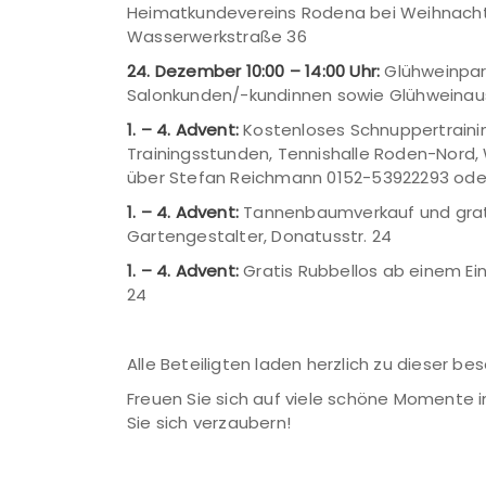
Heimatkundevereins Rodena bei Weihnachts
Wasserwerkstraße 36
24. Dezember 10:00 – 14:00 Uhr:
Glühweinpart
Salonkunden/-kundinnen sowie Glühweinaus
1. – 4. Advent:
Kostenloses Schnuppertraini
Trainingsstunden, Tennishalle Roden-Nord
über Stefan Reichmann 0152-53922293 oder
1. – 4. Advent:
Tannenbaumverkauf und gratis
Gartengestalter, Donatusstr. 24
1. – 4. Advent:
Gratis Rubbellos ab einem Eink
24
Alle Beteiligten laden herzlich zu dieser b
Freuen Sie sich auf viele schöne Momente 
Sie sich verzaubern!