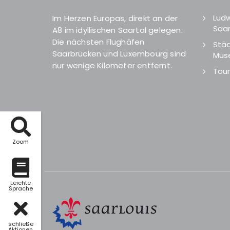
Ludw
Im Herzen Europas, direkt an der
Saar
A8 im idyllischen Saartal gelegen.
Die nächsten Flughäfen
Städ
Saarbrücken und Luxembourg sind
Mus
nur wenige Kilometer entfernt.
Tour
Zoom
Leichte
Sprache
schließe
Aktionen