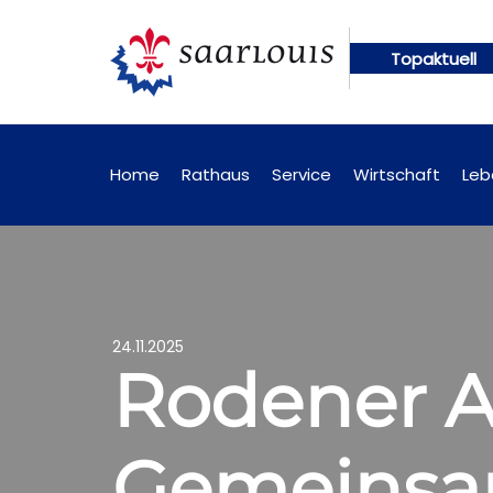
Topaktuell
 künftig online abrufbar
Öffentliche Bekanntmac
Home
Rathaus
Service
Wirtschaft
Leb
24.11.2025
Rodener A
Gemeinsa