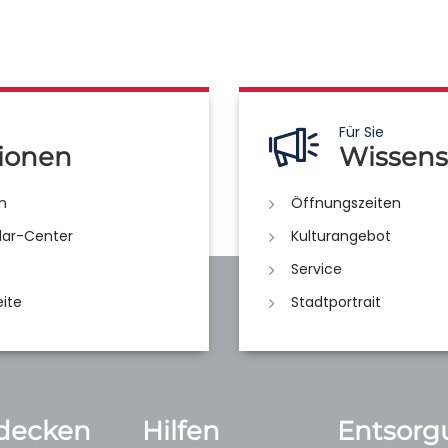
Für Sie
ionen
Wissens
n
Öffnungszeiten
lar-Center
Kulturangebot
Service
eite
Stadtportrait
decken
Hilfen
Entsorg