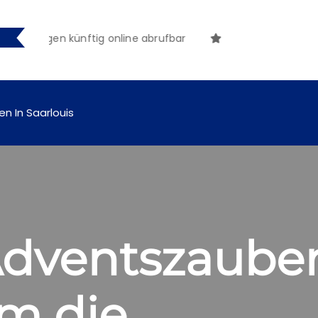
hungen künftig online abrufbar
en In Saarlouis
dventszauber
m die