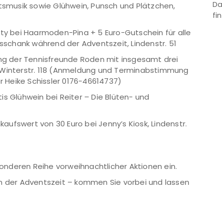
Da
musik sowie Glühwein, Punsch und Plätzchen,
fi
y bei Haarmoden-Pina + 5 Euro-Gutschein für alle
schank während der Adventszeit, Lindenstr. 51
ng der Tennisfreunde Roden mit insgesamt drei
, Winterstr. 118 (Anmeldung und Terminabstimmung
 Heike Schissler 0176-46614737)
 Glühwein bei Reiter – Die Blüten- und
aufswert von 30 Euro bei Jenny’s Kiosk, Lindenstr.
esonderen Reihe vorweihnachtlicher Aktionen ein.
in der Adventszeit – kommen Sie vorbei und lassen