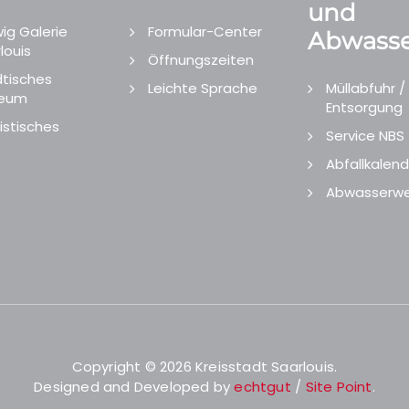
und
ig Galerie
Formular-Center
Abwasse
louis
Öffnungszeiten
tisches
Leichte Sprache
Müllabfuhr /
eum
Entsorgung
istisches
Service NBS
Abfallkalend
Abwasserwe
Copyright © 2026 Kreisstadt Saarlouis.
Designed and Developed by
echtgut
/
Site Point
.