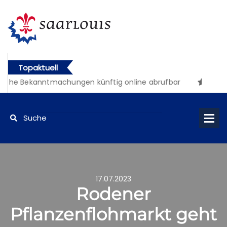
Topaktuell
iche Bekanntmachungen künftig online abrufbar
17.07.2023
Rodener
Pflanzenflohmarkt geht