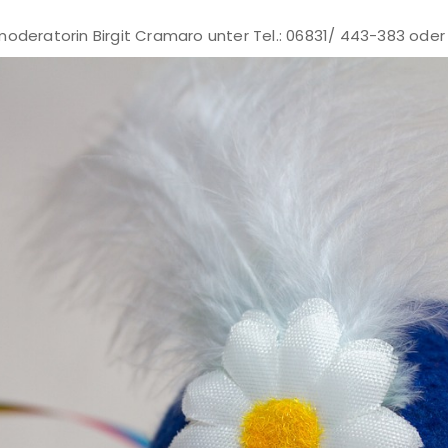
moderatorin Birgit Cramaro unter Tel.: 06831/ 443-383 oder