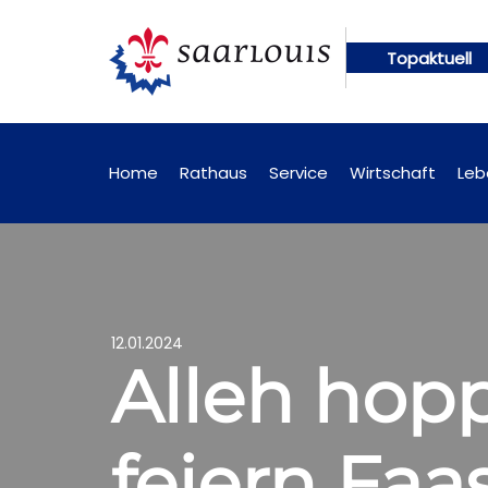
Topaktuell
 künftig online abrufbar
Öffentliche Bekanntmac
Home
Rathaus
Service
Wirtschaft
Leb
12.01.2024
Alleh hopp
feiern Fa