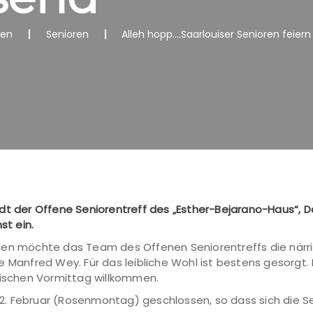
nen
Senioren
Alleh hopp….Saarlouiser Senioren feier
t der Offene Seniorentreff des „Esther-Bejarano-Haus“, Dai
st ein.
en möchte das Team des Offenen Seniorentreffs die närrisch
nfred Wey. Für das leibliche Wohl ist bestens gesorgt. K
tischen Vormittag willkommen.
. Februar (Rosenmontag) geschlossen, so dass sich die S