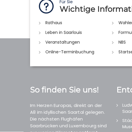
Für Sie
Wichtige Informat
Rathaus
Wahle
Leben in Saarlouis
Formu
Veranstaltungen
NBS
Online-Terminbuchung
Starts
So finden Sie uns!
Ent
Ludw
Im Herzen Europas, direkt an der
Saar
A8 im idyllischen Saartal gelegen.
Die nächsten Flughäfen
Städ
Saarbrücken und Luxembourg sind
Mus