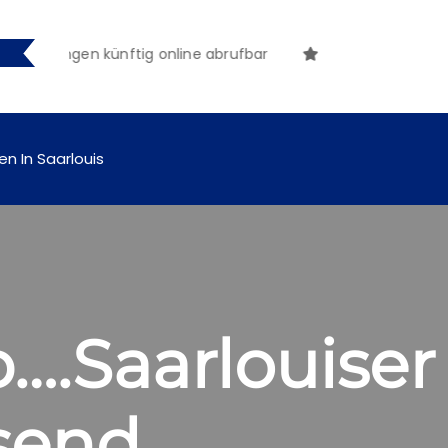
hungen künftig online abrufbar
en In Saarlouis
….Saarlouiser
asend