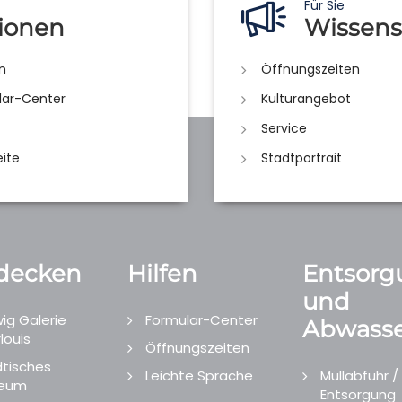
Für Sie
ionen
Wissens
n
Öffnungszeiten
lar-Center
Kulturangebot
Service
eite
Stadtportrait
decken
Hilfen
Entsorg
und
ig Galerie
Formular-Center
Abwasse
louis
Öffnungszeiten
tisches
Leichte Sprache
Müllabfuhr /
eum
Entsorgung