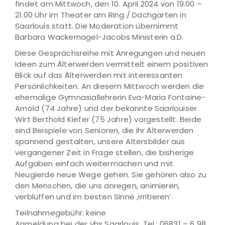
findet am Mittwoch, den 10. April 2024 von 19.00 –
21.00 Uhr im Theater am Ring / Dachgarten in
Saarlouis statt. Die Moderation übernimmt
Barbara Wackernagel-Jacobs Ministerin a.D.
Diese Gesprächsreihe mit Anregungen und neuen
Ideen zum Älterwerden vermittelt einem positiven
Blick auf das Älterwerden mit interessanten
Persönlichkeiten. An diesem Mittwoch werden die
ehemalige Gymnasiallehrerin Eva-Maria Fontaine-
Arnold (74 Jahre) und der bekannte Saarlouiser
Wirt Berthold Kiefer (75 Jahre) vorgestellt. Beide
sind Beispiele von Senioren, die ihr Älterwerden
spannend gestalten, unsere Altersbilder aus
vergangener Zeit in Frage stellen, die bisherige
Aufgaben einfach weitermachen und mit
Neugierde neue Wege gehen. Sie gehören also zu
den Menschen, die uns anregen, animieren,
verblüffen und im besten Sinne ‚irritieren’.
Teilnahmegebühr: keine
Anmeldung bei der vhs Saarlouis, Tel.: 06831 – 6 98