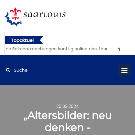
Topaktuell
iche Bekanntmachungen künftig online abrufbar
20.03.2024
„Altersbilder: neu
denken -