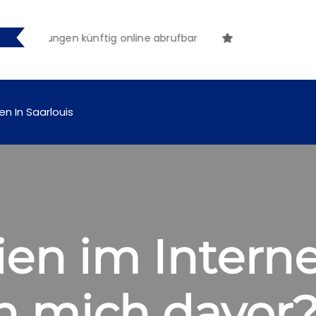
tmachungen künftig online abrufbar
en In Saarlouis
en im Interne
ch mich davor