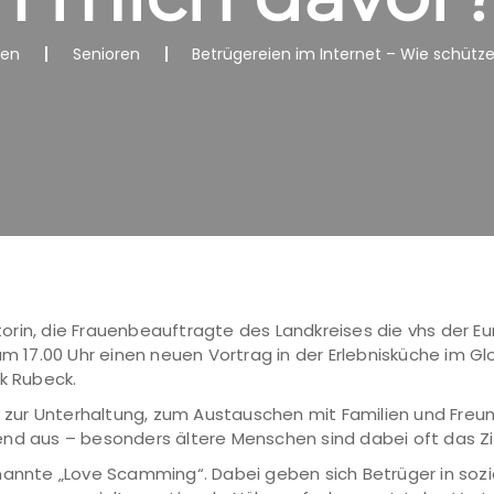
nen
Senioren
Betrügereien im Internet – Wie schütz
rin, die Frauenbeauftragte des Landkreises die vhs der E
m 17.00 Uhr einen neuen Vortrag in der Erlebnisküche im Glob
ck Rubeck.
ur Unterhaltung, zum Austauschen mit Familien und Freun
nd aus – besonders ältere Menschen sind dabei oft das Zi
enannte „Love Scamming“. Dabei geben sich Betrüger in soz