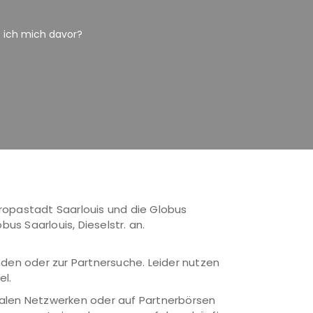
e ich mich davor?
uropastadt Saarlouis und die Globus
us Saarlouis, Dieselstr. an.
den oder zur Partnersuche. Leider nutzen
el.
ialen Netzwerken oder auf Partnerbörsen