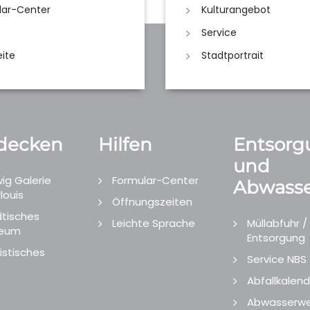
lar-Center
Kulturangebot
Service
eite
Stadtportrait
decken
Hilfen
Entsorg
und
ig Galerie
Formular-Center
Abwasse
louis
Öffnungszeiten
tisches
Leichte Sprache
Müllabfuhr /
eum
Entsorgung
istisches
Service NBS
Abfallkalend
Abwasserwe