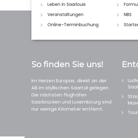
Leben in Saarlouis
Formu
Veranstaltungen
NBS
Online-Terminbuchung
Starts
So finden Sie uns!
Ent
Ludw
Im Herzen Europas, direkt an der
Saar
A8 im idyllischen Saartal gelegen.
Die nächsten Flughäfen
Städ
Saarbrücken und Luxembourg sind
Mus
nur wenige Kilometer entfernt.
Tour