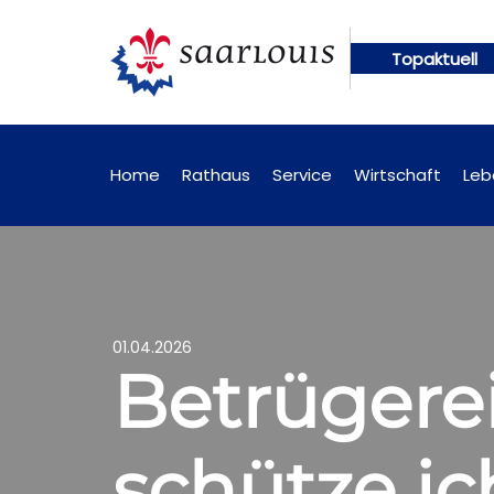
Topaktuell
ngen künftig online abrufbar
Öffentliche Bekann
Home
Rathaus
Service
Wirtschaft
Leb
01.04.2026
Betrügerei
schütze i