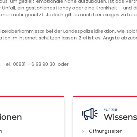
 aus, um gezielt emotionale Nähe aufzubauen. Ist das Ver
 Unfall, ein gestohlenes Handy oder eine Krankheit – und 
mmer mehr genutzt. Jedoch gilt es auch hier einiges zu bea
Polizeioberkommissar bei der Landespolizeidirektion, wie so
aten im Internet schützen lassen. Ziel ist es, Ängste abzu
, Tel.: 06831 – 6 98 90 30 oder
Für Sie
ionen
Wissens
n
Öffnungszeiten