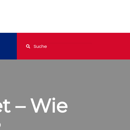
t – Wie
?