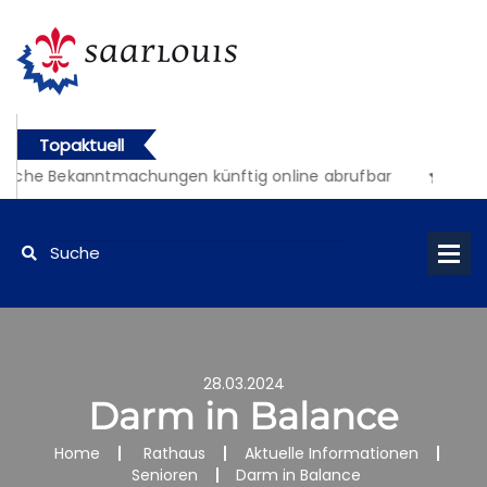
Topaktuell
liche Bekanntmachungen künftig online abrufbar
28.03.2024
Darm in Balance
Home
Rathaus
Aktuelle Informationen
Senioren
Darm in Balance