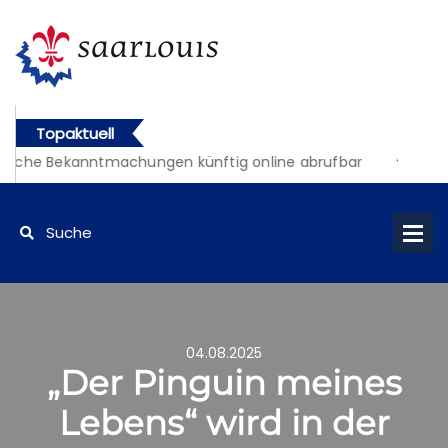
Topaktuell
liche Bekanntmachungen künftig online abrufbar
04.08.2025
„Der Pinguin meines
Lebens“ wird in der