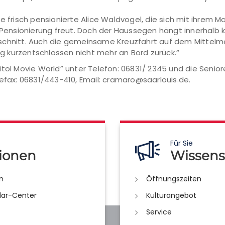
e frisch pensionierte Alice Waldvogel, die sich mit ihrem Ma
sionierung freut. Doch der Haussegen hängt innerhalb kürz
schnitt. Auch die gemeinsame Kreuzfahrt auf dem Mittelme
 kurzentschlossen nicht mehr an Bord zurück.“
itol Movie World” unter Telefon: 06831/ 2345 und die Senio
lefax: 06831/443-410, Email: cramaro@saarlouis.de.
Für Sie
ionen
Wissens
n
Öffnungszeiten
lar-Center
Kulturangebot
Service