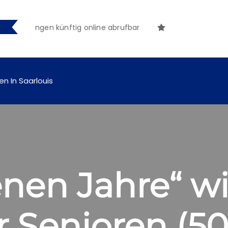
tmachungen künftig online abrufbar
en In Saarlouis
nen Jahre“ wi
r Senioren (50+