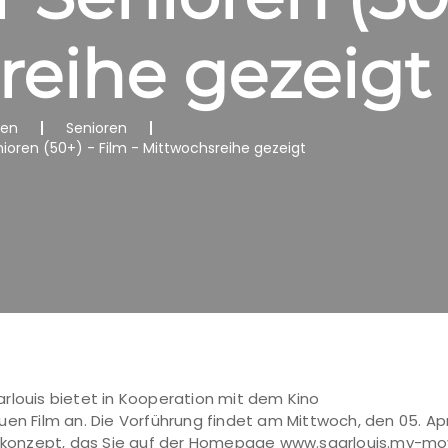
reihe gezeigt
nen
Senioren
nioren (50+) - Film - Mittwochsreihe gezeigt
rlouis bietet in Kooperation mit dem Kino
n Film an. Die Vorführung findet am Mittwoch, den 05. April
enekonzept, das Sie auf der Homepage www.saarlouis.my-mov