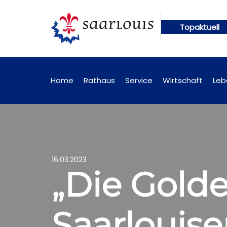
Topaktuell
ngen künftig online abrufbar
Öffentliche Bekann
Home
Rathaus
Service
Wirtschaft
Leb
16.03.2023
„Die Golde
Saarlouise