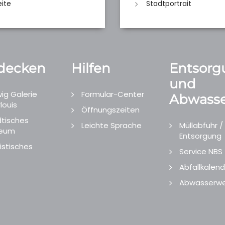
eite
Stadtportrait
decken
Hilfen
Entsorg
und
ig Galerie
Formular-Center
Abwasse
louis
Öffnungszeiten
tisches
Leichte Sprache
Müllabfuhr /
eum
Entsorgung
istisches
Service NBS
Abfallkalend
Abwasserwe