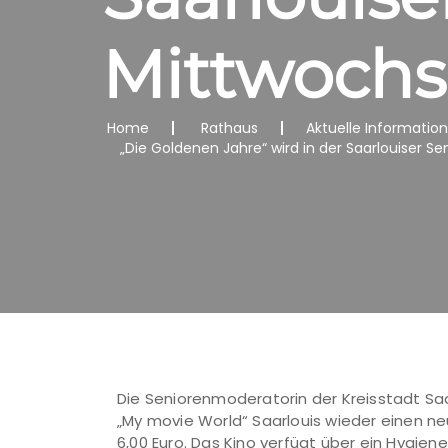
Mittwochs
Home
Rathaus
Aktuelle Informatio
„Die Goldenen Jahre“ wird in der Saarlouiser Se
Die Seniorenmoderatorin der Kreisstadt Saa
„My movie World“ Saarlouis wieder einen neue
6,00 Euro. Das Kino verfügt über ein Hygi