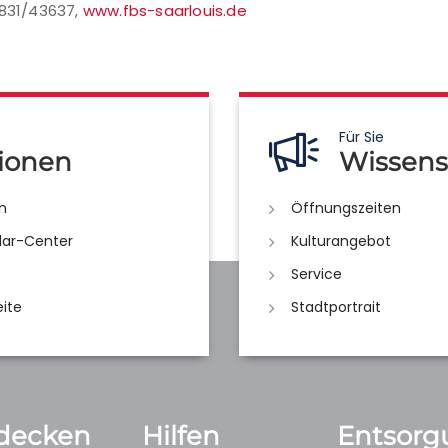
6831/43637,
www.fbs-saarlouis.de
Für Sie
ionen
Wissens
n
Öffnungszeiten
lar-Center
Kulturangebot
Service
eite
Stadtportrait
decken
Hilfen
Entsorg