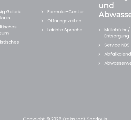
und
ig Galerie
Formular-Center
Abwasse
louis
Öffnungszeiten
tisches
Leichte Sprache
Müllabfuhr /
eum
Entsorgung
istisches
Service NBS
Abfallkalend
Abwasserwe
Copyright © 2026 Kreisstadt Saarlouis.
Designed and Developed by
echtgut
/
Site Point
.