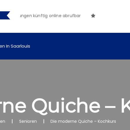
tmachungen künftig online abrufbar
en In Saarlouis
ne Quiche – 
nen
Senioren
Die moderne Quiche – Kochkurs