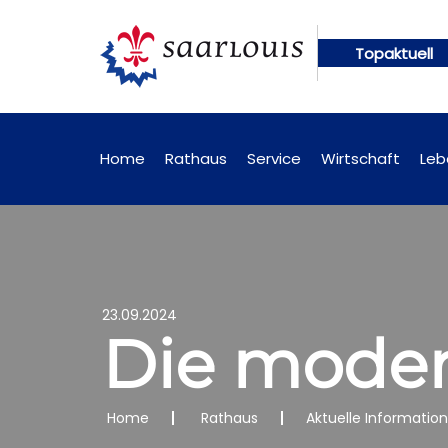
Topaktuell
ungen künftig online abrufbar
Öffentliche Bekann
Home
Rathaus
Service
Wirtschaft
Leb
23.09.2024
Die moder
Home
Rathaus
Aktuelle Informatio