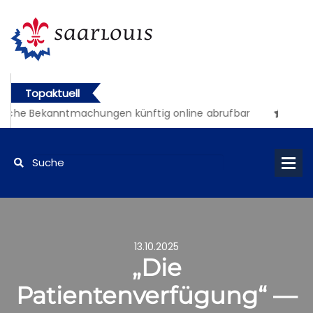
Topaktuell
liche Bekanntmachungen künftig online abrufbar
13.10.2025
„Die
Patientenverfügung“ —