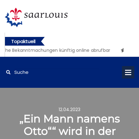
Topaktuell
iche Bekanntmachungen künftig online abrufbar
12.04.2023
„Ein Mann namens
Otto““ wird in der