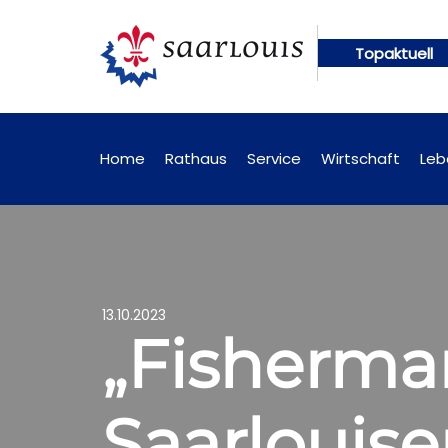
Topaktuell
ngen künftig online abrufbar
Öffentliche Bekann
Home
Rathaus
Service
Wirtschaft
Leb
13.10.2023
„Fisherman
Saarlouise