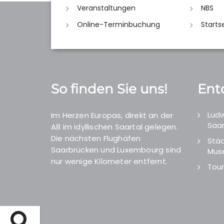
Veranstaltungen
NBS
Online-Terminbuchung
Starts
So finden Sie uns!
Ent
Ludw
Im Herzen Europas, direkt an der
Saar
A8 im idyllischen Saartal gelegen.
Die nächsten Flughäfen
Städ
Saarbrücken und Luxembourg sind
Mus
nur wenige Kilometer entfernt.
Tour