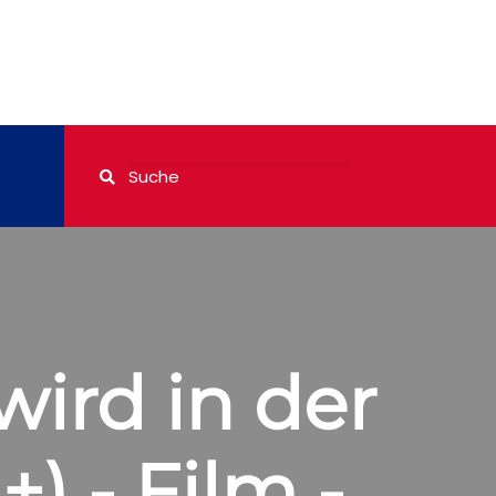
wird in der
) - Film -