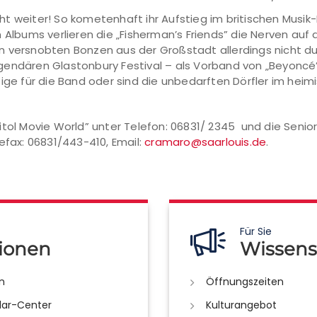
t weiter! So kometenhaft ihr Aufstieg im britischen Musik-B
 Albums verlieren die „Fisherman’s Friends” die Nerven auf 
n versnobten Bonzen aus der Großstadt allerdings nicht d
gendären Glastonbury Festival – als Vorband von „Beyoncé”
tige für die Band oder sind die unbedarften Dörfler im he
itol Movie World” unter Telefon: 06831/ 2345 und die Senio
efax: 06831/443-410, Email:
cramaro@saarlouis.de
.
Für Sie
ionen
Wissens
n
Öffnungszeiten
lar-Center
Kulturangebot