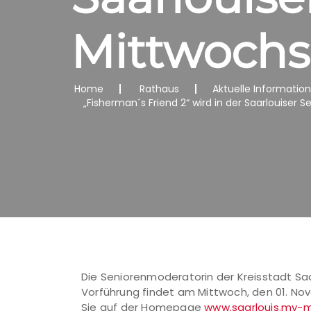
Mittwochs
Home
Rathaus
Aktuelle Informatio
„Fisherman´s Friend 2“ wird in der Saarlouiser 
Die Seniorenmoderatorin der Kreisstadt Saa
Vorführung findet am Mittwoch, den 01. Nove
Sie auf der Homepage
www.saarlouis.my-m