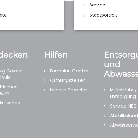
Service
eite
Stadtportrait
decken
Hilfen
Entsorg
und
ig Galerie
Formular-Center
Abwasse
louis
Öffnungszeiten
tisches
Leichte Sprache
Müllabfuhr /
eum
Entsorgung
istisches
Service NBS
Abfallkalend
Abwasserwe