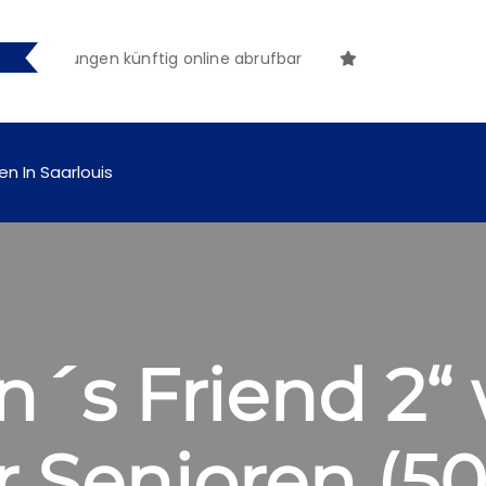
tmachungen künftig online abrufbar
en In Saarlouis
´s Friend 2“ 
r Senioren (50+