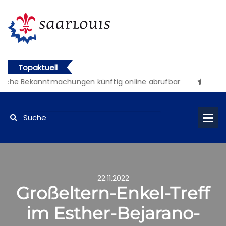
Topaktuell
iche Bekanntmachungen künftig online abrufbar
22.11.2022
Großeltern-Enkel-Treff
im Esther-Bejarano-