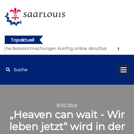
Topaktuell
liche Bekanntmachungen künftig online abrufbar
15.02.2024
„Heaven can wait - Wir
leben jetzt“ wird in der