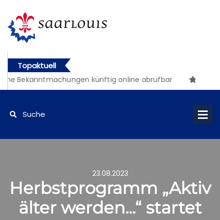
Topaktuell
che Bekanntmachungen künftig online abrufbar
23.08.2023
Herbstprogramm „Aktiv
älter werden...“ startet