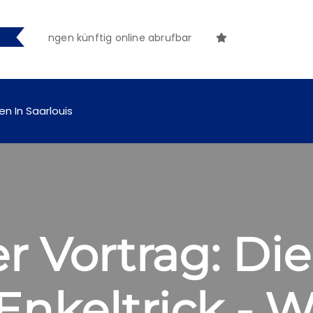
machungen künftig online abrufbar
en In Saarlouis
r Vortrag: Die
Enkeltrick - W