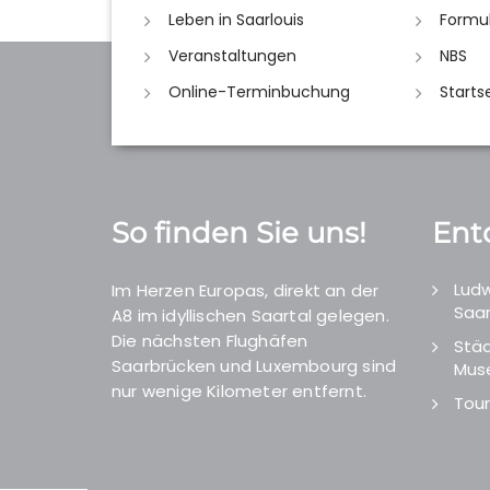
Leben in Saarlouis
Formu
Veranstaltungen
NBS
Online-Terminbuchung
Starts
So finden Sie uns!
Ent
Ludw
Im Herzen Europas, direkt an der
Saar
A8 im idyllischen Saartal gelegen.
Die nächsten Flughäfen
Städ
Saarbrücken und Luxembourg sind
Mus
nur wenige Kilometer entfernt.
Tour