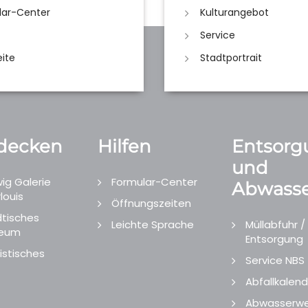
lar-Center
Kulturangebot
Service
eite
Stadtportrait
decken
Hilfen
Entsorg
und
ig Galerie
Formular-Center
Abwasse
louis
Öffnungszeiten
tisches
Leichte Sprache
Müllabfuhr /
eum
Entsorgung
istisches
Service NBS
Abfallkalend
Abwasserwe