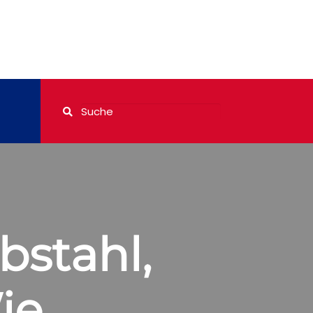
bstahl,
ie