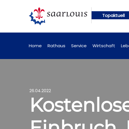
Topaktuell
ngen künftig online abrufbar
Öffentliche Bekannt
Home
Rathaus
Service
Wirtschaft
Leb
26.04.2022
Kostenlose
Einbruch, 