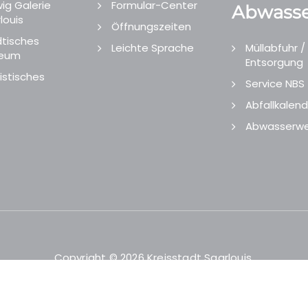
ig Galerie
Formular-Center
Abwasse
louis
Öffnungszeiten
tisches
Leichte Sprache
Müllabfuhr /
eum
Entsorgung
istisches
Service NBS
Abfallkalend
Abwasserwe
Copyright © 2026 Kreisstadt Saarlouis.
Designed and Developed by
echtgut
/
Site Point
.