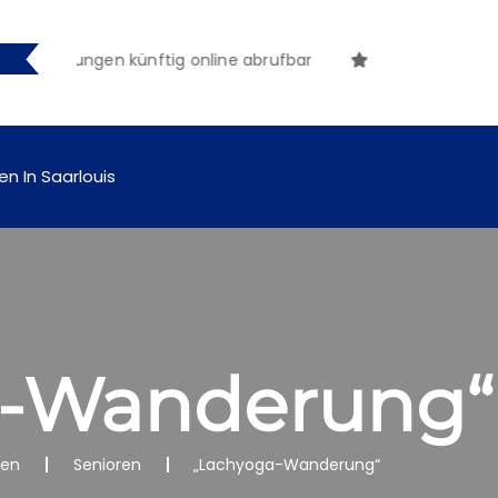
ntmachungen künftig online abrufbar
en In Saarlouis
a-Wanderung“
nen
Senioren
„Lachyoga-Wanderung“