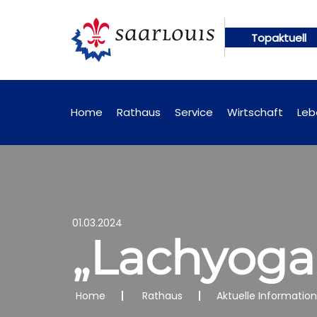
Topaktuell
ungen künftig online abrufbar
Öffentliche Bekan
Home
Rathaus
Service
Wirtschaft
Leb
01.03.2024
„Lachyog
Home
Rathaus
Aktuelle Informatio