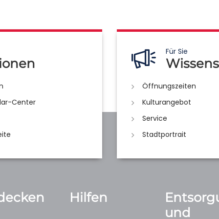
Für Sie
ionen
Wissens
n
Öffnungszeiten
lar-Center
Kulturangebot
Service
eite
Stadtportrait
decken
Hilfen
Entsorg
und