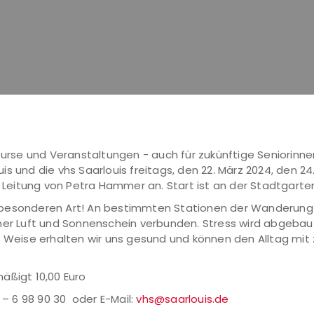
 Kurse und Veranstaltungen - auch für zukünftige Seniorinne
s und die vhs Saarlouis freitags, den 22. März 2024, den 24.
r Leitung von Petra Hammer an. Start ist an der Stadtgarten 
 besonderen Art! An bestimmten Stationen der Wanderung i
cher Luft und Sonnenschein verbunden. Stress wird abgeba
se Weise erhalten wir uns gesund und können den Alltag mi
äßigt 10,00 Euro
 – 6 98 90 30 oder E-Mail:
vhs@saarlouis.de