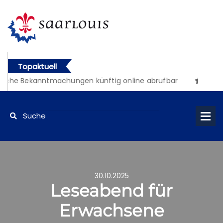
Topaktuell
iche Bekanntmachungen künftig online abrufbar
30.10.2025
Leseabend für
Erwachsene