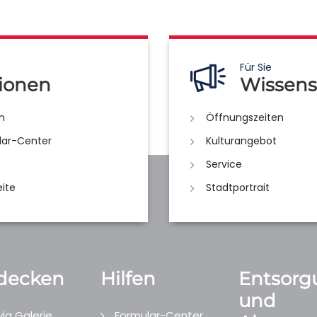
Für Sie
ionen
Wissens
n
Öffnungszeiten
lar-Center
Kulturangebot
Service
eite
Stadtportrait
decken
Hilfen
Entsorg
und
ig Galerie
Formular-Center