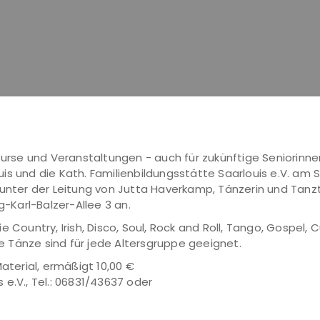
 Kurse und Veranstaltungen - auch für zukünftige Seniorinne
s und die Kath. Familienbildungsstätte Saarlouis e.V. am S
 unter der Leitung von Jutta Haverkamp, Tänzerin und Tanzt
g-Karl-Balzer-Allee 3 an.
e Country, Irish, Disco, Soul, Rock and Roll, Tango, Gospel
se Tänze sind für jede Altersgruppe geeignet.
aterial, ermäßigt 10,00 €
e.V., Tel.: 06831/43637 oder