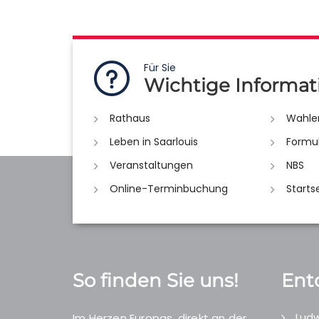
Für Sie
Wichtige Informat
Rathaus
Wahle
Leben in Saarlouis
Formu
Veranstaltungen
NBS
Online-Terminbuchung
Starts
So finden Sie uns!
Ent
Ludw
Im Herzen Europas, direkt an der