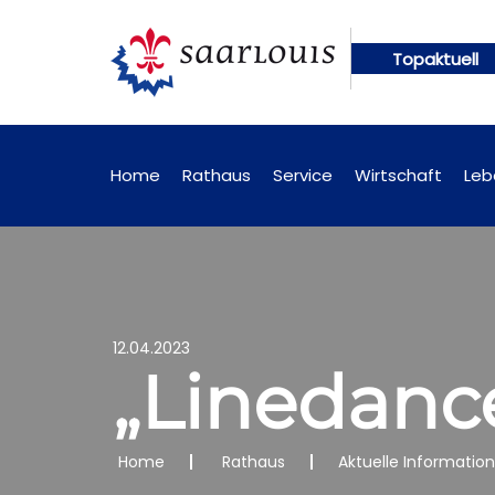
Topaktuell
ungen künftig online abrufbar
Öffentliche Bekan
Home
Rathaus
Service
Wirtschaft
Leb
12.04.2023
„Linedanc
Home
Rathaus
Aktuelle Informatio