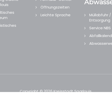
Abwasse
louis
Öffnungszeiten
tisches
Leichte Sprache
Müllabfuhr /
eum
Entsorgung
istisches
Service NBS
Abfallkalend
Abwasserwe
Copyright © 2026 Kreisstadt Saarlouis.
Designed and Developed by
echtgut
/
Site Point
.