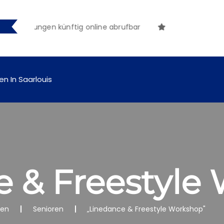
ntmachungen künftig online abrufbar
en In Saarlouis
e & Freestyle
nen
Senioren
„Linedance & Freestyle Workshop"