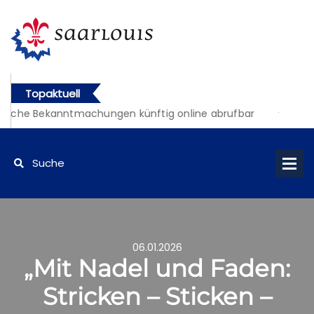
Topaktuell
liche Bekanntmachungen künftig online abrufbar
06.01.2026
„Mit Nadel und Faden:
Stricken – Sticken –