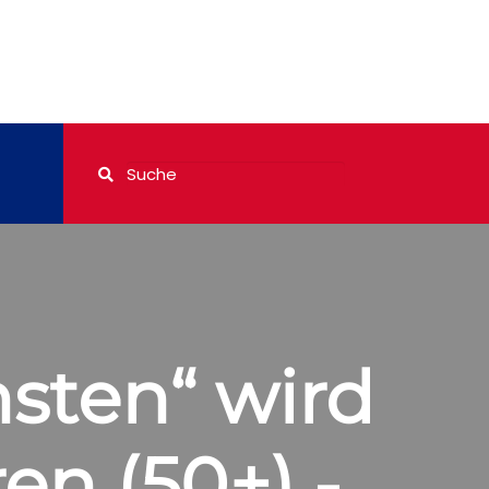
sten“ wird
en (50+) -