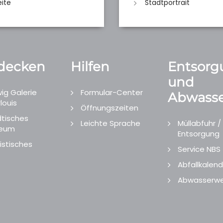
eite
Stadtportrait
decken
Hilfen
Entsorg
und
ig Galerie
Formular-Center
Abwasse
louis
Öffnungszeiten
tisches
Leichte Sprache
Müllabfuhr /
eum
Entsorgung
istisches
Service NBS
Abfallkalend
Abwasserwe