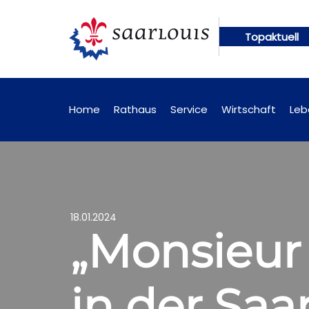
Topaktuell
ngen künftig online abrufbar
Öffentliche Bekann
Home
Rathaus
Service
Wirtschaft
Leb
18.01.2024
„Monsieur 
in der Saa