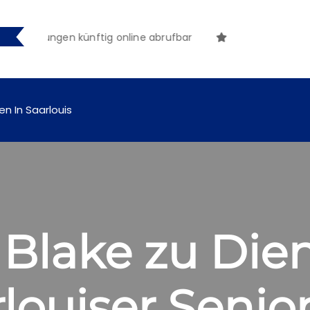
tmachungen künftig online abrufbar
en In Saarlouis
Blake zu Dien
rlouiser Senior