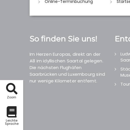
Online-Terminbuchung
Starts
So finden Sie uns!
Ent
Ludw
Im Herzen Europas, direkt an der
Saar
A8 im idyllischen Saartal gelegen.
Die nächsten Flughäfen
Städ
Saarbrücken und Luxembourg sind
Mus
nur wenige Kilometer entfernt.
Tour
Zoom
Leichte
Sprache