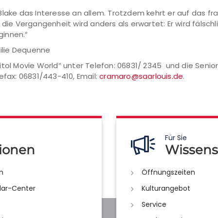
Blake das Interesse an allem. Trotzdem kehrt er auf das f
 die Vergangenheit wird anders als erwartet: Er wird fälschl
ginnen.“
milie Dequenne
itol Movie World” unter Telefon: 06831/ 2345 und die Senio
efax: 06831/443-410, Email:
cramaro@saarlouis.de
.
Für Sie
ionen
Wissens
n
Öffnungszeiten
lar-Center
Kulturangebot
Service