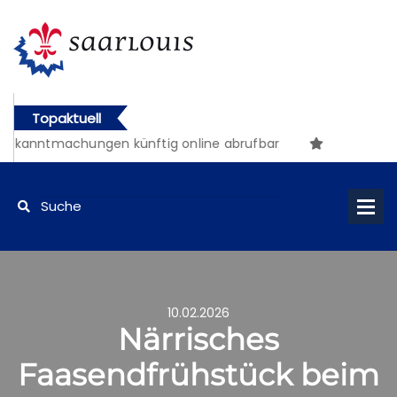
Topaktuell
ekanntmachungen künftig online abrufbar
10.02.2026
Närrisches
Faasendfrühstück beim